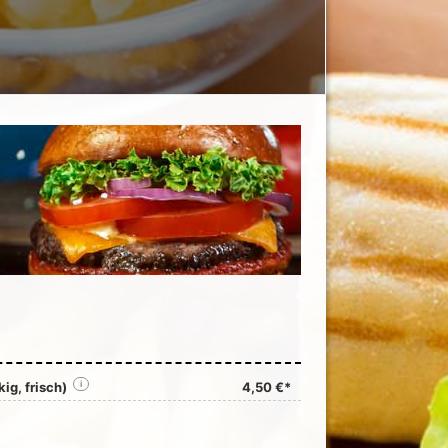
ig, frisch)
i
4,50 €*