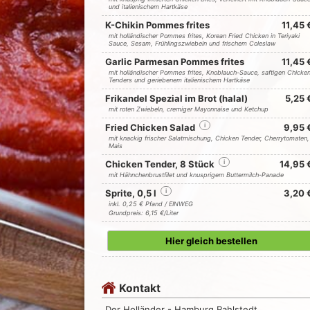
und italienischem Hartkäse
K-Chikin Pommes frites
11,45 
mit holländischer Pommes frites, Korean Fried Chicken in Teriyaki
Sauce, Sesam, Frühlingszwiebeln und frischem Coleslaw
Garlic Parmesan Pommes frites
11,45 
mit holländischer Pommes frites, Knoblauch-Sauce, saftigen Chicke
Tenders und geriebenem italienischem Hartkäse
Frikandel Spezial im Brot (halal)
5,25 
mit roten Zwiebeln, cremiger Mayonnaise und Ketchup
Fried Chicken Salad
i
9,95 
mit knackig frischer Salatmischung, Chicken Tender, Cherrytomaten,
Mais
Chicken Tender, 8 Stück
i
14,95 
mit Hähnchenbrustfilet und knusprigem Buttermilch-Panade
Sprite, 0,5 l
i
3,20 
inkl. 0,25 € Pfand / EINWEG
Grundpreis: 6,15 €/Liter
Hier gleich bestellen
Kontakt
Der Holländer - Hamburg Rahlstedt