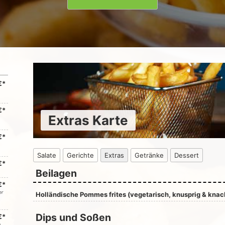
€*
€*
Extras Karte
€*
Salate
Gerichte
Extras
Getränke
Dessert
€*
Beilagen
€*
er
Holländische Pommes frites (vegetarisch, knusprig & knack
Dips und Soßen
€*
e