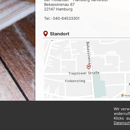
Bekassinenau 67
22147 Hamburg
Tel.: 040-64533301
Standort
Wir verw
widerruf
Klicks a
Datensc