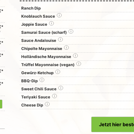
Ranch Dip
€*
Knoblauch Sauce
i
Joppie Sauce
i
€*
n
Samurai Sauce (scharf)
i
Sauce Andalouise
i
€*
Chipolte Mayonnaise
i
€*
Holländische Mayonnaise
i
Trüffel Mayonnaise (vegan)
i
€*
Gewürz-Ketchup
i
BBQ-Dip
i
€*
Sweet Chili Sauce
i
Teriyaki Sauce
i
Cheese Dip
i
Jetzt hier best