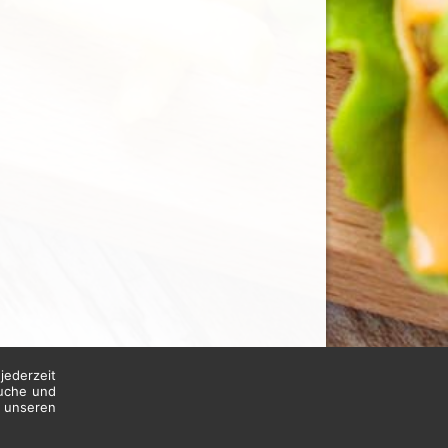
jederzeit
suche und
n unseren