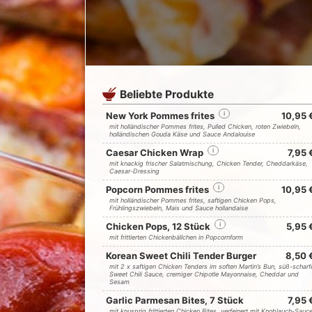
Beliebte Produkte
New York Pommes frites
i
10,95 
mit holländischer Pommes frites, Pulled Chicken, roten Zwiebeln,
holländischen Gouda Käse und Sauce Andalouise
Caesar Chicken Wrap
i
7,95 
mit knackig frischer Salatmischung, Chicken Tender, Cheddarkäse,
Caesar-Dressing
Popcorn Pommes frites
i
10,95 
mit holländischer Pommes frites, saftigen Chicken Pops,
Frühlingszwiebeln, Mais und Sauce hollandaise
Chicken Pops, 12 Stück
i
5,95 
mit frittierten Chickenbällchen in Popcornform
Korean Sweet Chili Tender Burger
8,50 
mit 2 x saftigen Chicken Tenders im soften Martin’s Bun, süß-scharf
Sweet Chili Sauce, cremiger Chipotle Mayonnaise, Cheddar und
Sesam
Garlic Parmesan Bites, 7 Stück
7,95 
mit knusprig frittierten Chicken Bites, verfeinert mit Knoblauch-Sauc